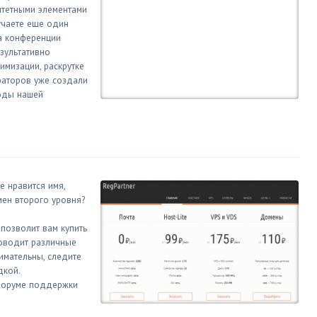
итетными элементами
учаете еще один
а конференции
езультативно
мизации, раскрутке
раторов уже создали
лоды нашей
е нравится имя,
мен второго уровня?
 позволит вам купить
оводит различные
имательны, следите
дкой.
форуме поддержки