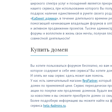
широкого спектра услуг и поощрений является приор
нашего сервиса, при использовании которого Вы пол
подарок: наличие единственной в рунете своего род
«
Кабинет админа
», в течение длительного времени р
помогающей начинающим владельцам форумов в опти
и активном продвижении проектов. Тысячи админист
форумы и воплотили в жизнь свои мечты, получая п
совместной деятельности!
Купить домен
Вы хотите пользоваться форумом бесплатно, но вам н
которое содержит в себе имя сервиса? Вы хотите до
И опять же наш сервис здесь может вам помочь.
У нас есть замечательный магазин
RegPartner
, который
домен по приемлемой цене. Сервис периодически пр
акции по покупке или продлению доменов. Будьте вн
за новостями и вы сможете приобрести домен со ски
Более подробную информацию вы можете найти на 
сервиса
help.4admins.ru
.