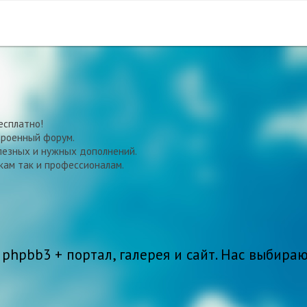
есплатно!
троенный форум.
олезных и нужных дополнений.
кам так и профессионалам.
 phpbb3
+ портал, галерея и сайт.
Нас выбираю