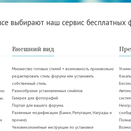
все выбирают наш сервис бесплатных 
Внешний вид
Пре
Множество готовых стилей + возможность произвольно
Усиле
редактировать стиль форума или установить
бэкап
собственный стиль.
Беспл
us.
Разнообразие установленных смайлов.
Автом
ы,
Галерея для фотографий.
систем
Портал для вашего форума.
Неогр
Различные модификации (Банки, Репутация, Награды и
сообщ
х
прочее).
Полная
Человекопонятные инструкции по установке
Возмо