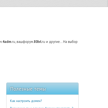
м.
4adm
.ru, вашфорум.
80lvl
.ru и другие... На выбор
Полезные темы
Как настроить домен?