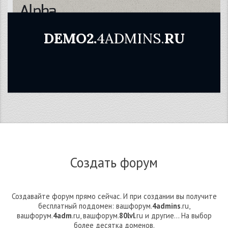
DEMO2.
4ADMINS.
RU
Создать форум
Создавайте форум прямо сейчас. И при создании вы получите
бесплатный поддомен: вашфорум.
4admins
.ru,
вашфорум.
4adm
.ru, вашфорум.
80lvl
.ru и другие... На выбор
более десятка доменов.